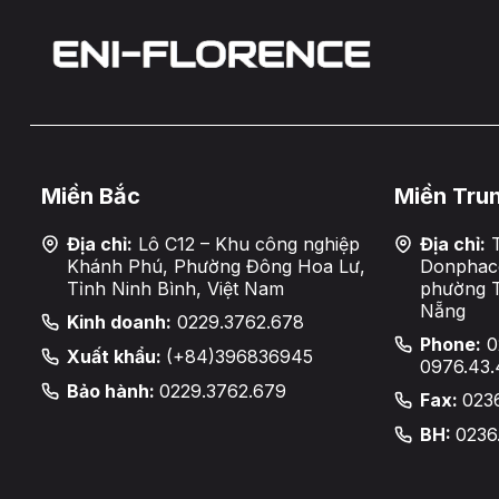
Miền Bắc
Miền Tru
Địa chỉ:
Lô C12 – Khu công nghiệp
Địa chỉ:
T
Khánh Phú, Phường Đông Hoa Lư,
Donphaco
Tỉnh Ninh Bình, Việt Nam
phường 
Nẵng
Kinh doanh:
0229.3762.678
Phone:
0
Xuất khẩu:
(+84)396836945
0976.43.
Bảo hành:
0229.3762.679
Fax:
023
BH:
0236