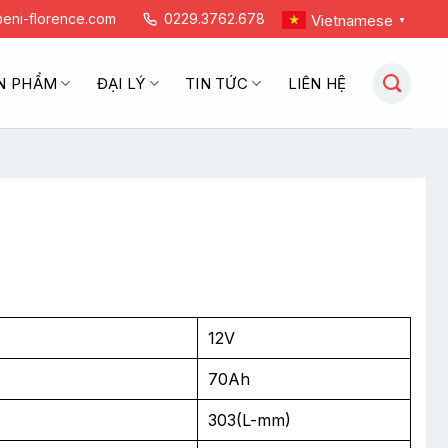
eni-florence.com
0229.3762.678
Vietnamese
▼
N PHẨM
ĐẠI LÝ
TIN TỨC
LIÊN HỆ
12V
70Ah
303(L-mm)