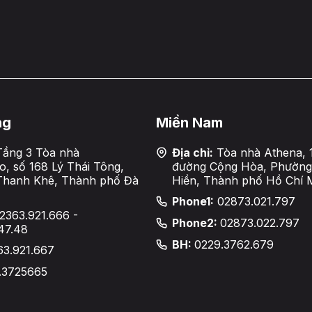
ng
Miền Nam
ầng 3 Tòa nhà
Địa chỉ:
Tòa nhà Athena, 
, số 168 Lý Thái Tông,
đường Cộng Hòa, Phường
Thanh Khê, Thành phố Đà
Hiền, Thành phố Hồ Chí 
Phone1:
02873.021.797
2363.921.666 -
Phone2:
02873.022.797
47.48
BH:
0229.3762.679
63.921.667
.3725665