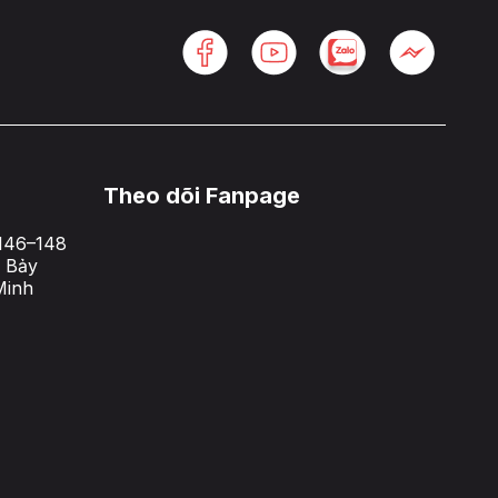
Theo dõi Fanpage
146–148
 Bảy
Minh