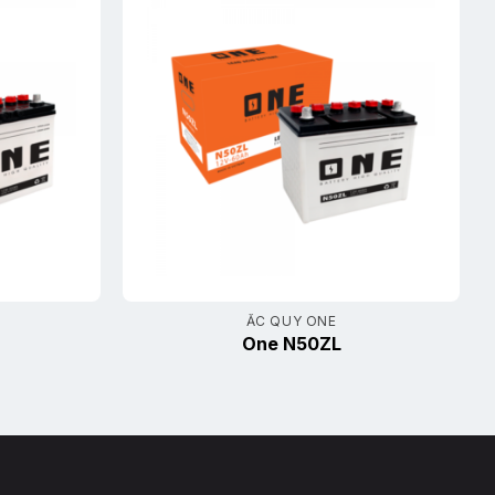
ẮC QUY ONE
One N50ZL