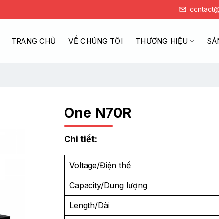
contact@
TRANG CHỦ
VỀ CHÚNG TÔI
THƯƠNG HIỆU
SẢ
One N70R
Chi tiết:
Voltage/Điện thế
Capacity/Dung lượng
Length/Dài