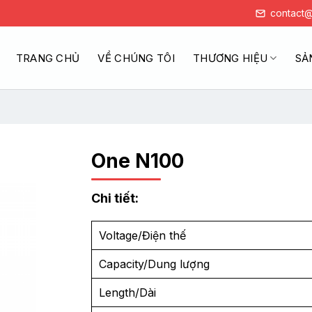
contact@
TRANG CHỦ
VỀ CHÚNG TÔI
THƯƠNG HIỆU
SẢ
One N100
Chi tiết:
Voltage/Điện thế
Capacity/Dung lượng
Length/Dài