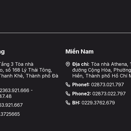
ng
Miền Nam
ầng 3 Tòa nhà
Địa chỉ:
Tòa nhà Athena, 
, số 168 Lý Thái Tông,
đường Cộng Hòa, Phường
Thanh Khê, Thành phố Đà
Hiền, Thành phố Hồ Chí 
Phone1:
02873.021.797
2363.921.666 -
Phone2:
02873.022.797
47.48
BH:
0229.3762.679
63.921.667
.3725665