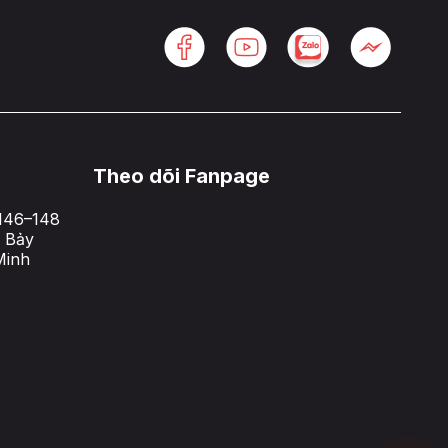
Theo dõi Fanpage
146–148
 Bảy
Minh