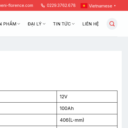
eni-florence.com
0229.3762.678
Vietnamese
▼
N PHẨM
ĐẠI LÝ
TIN TỨC
LIÊN HỆ
12V
100Ah
406(L-mm)