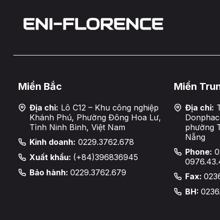
Miền Bắc
Miền Tru
Địa chỉ:
Lô C12 – Khu công nghiệp
Địa chỉ:
T
Khánh Phú, Phường Đông Hoa Lư,
Donphaco
Tỉnh Ninh Bình, Việt Nam
phường 
Nẵng
Kinh doanh:
0229.3762.678
Phone:
0
Xuất khẩu:
(+84)396836945
0976.43.
Bảo hành:
0229.3762.679
Fax:
023
BH:
0236