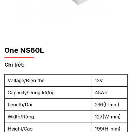
One NS60L
Chi tiết:
Voltage/Điện thế
12V
Capacity/Dung lượng
45Ah
Length/Dài
236(L-mm)
Width/Rộng
127(W-mm)
Height/Cao
199(H-mm)