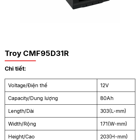
Troy CMF95D31R
Chi tiết:
Voltage/Điện thế
12V
Capacity/Dung lượng
80Ah
Length/Dài
303(L-mm)
Width/Rộng
171(W-mm)
Height/Cao
203(H-mm)