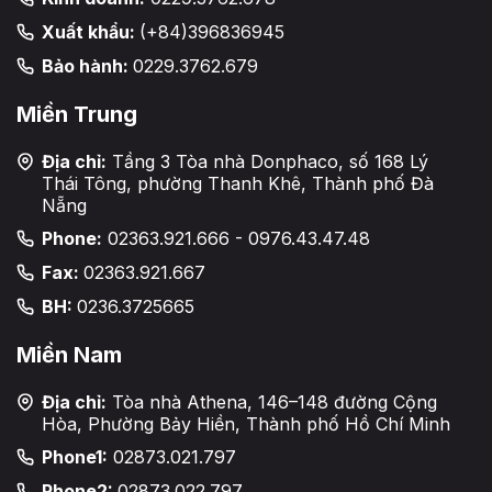
Xuất khẩu:
(+84)396836945
Bảo hành:
0229.3762.679
Miền Trung
Địa chỉ:
Tầng 3 Tòa nhà Donphaco, số 168 Lý
Thái Tông, phường Thanh Khê, Thành phố Đà
Nẵng
Phone:
02363.921.666 - 0976.43.47.48
Fax:
02363.921.667
BH:
0236.3725665
Miền Nam
Địa chỉ:
Tòa nhà Athena, 146–148 đường Cộng
Hòa, Phường Bảy Hiền, Thành phố Hồ Chí Minh
Phone1:
02873.021.797
Phone2:
02873.022.797