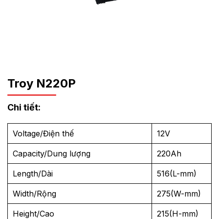
Troy N220P
Chi tiết:
Voltage/Điện thế
12V
Capacity/Dung lượng
220Ah
Length/Dài
516(L-mm)
Width/Rộng
275(W-mm)
Height/Cao
215(H-mm)