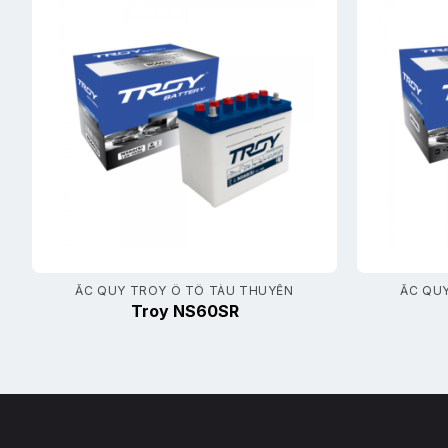
ẮC QUY TROY Ô TÔ TÀU THUYỀN
ẮC QU
Troy NS60SR