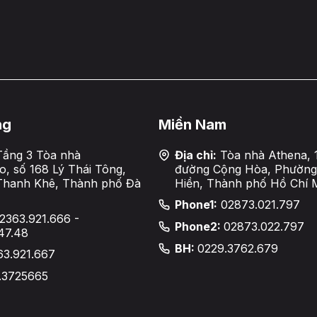
ng
Miền Nam
ầng 3 Tòa nhà
Địa chỉ:
Tòa nhà Athena, 
, số 168 Lý Thái Tông,
đường Cộng Hòa, Phường
Thanh Khê, Thành phố Đà
Hiền, Thành phố Hồ Chí 
Phone1:
02873.021.797
2363.921.666 -
Phone2:
02873.022.797
47.48
BH:
0229.3762.679
63.921.667
.3725665