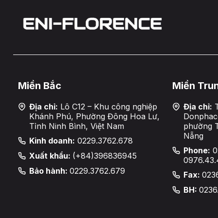
Miền Bắc
Miền Tru
Địa chỉ:
Lô C12 – Khu công nghiệp
Địa chỉ:
T
Khánh Phú, Phường Đông Hoa Lư,
Donphaco
Tỉnh Ninh Bình, Việt Nam
phường 
Nẵng
Kinh doanh:
0229.3762.678
Phone:
0
Xuất khẩu:
(+84)396836945
0976.43.
Bảo hành:
0229.3762.679
Fax:
023
BH:
0236