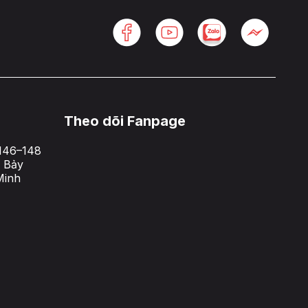
Theo dõi Fanpage
146–148
 Bảy
Minh