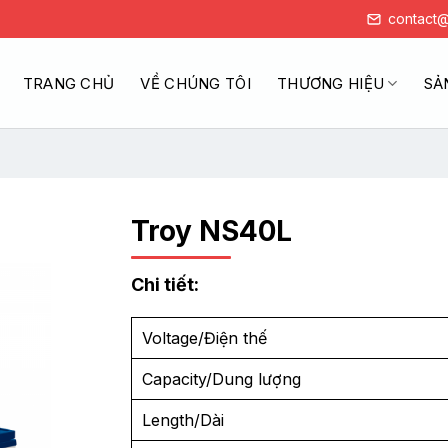
contact@
TRANG CHỦ
VỀ CHÚNG TÔI
THƯƠNG HIỆU
SẢ
Troy NS40L
Chi tiết:
Voltage/Điện thế
Capacity/Dung lượng
Length/Dài