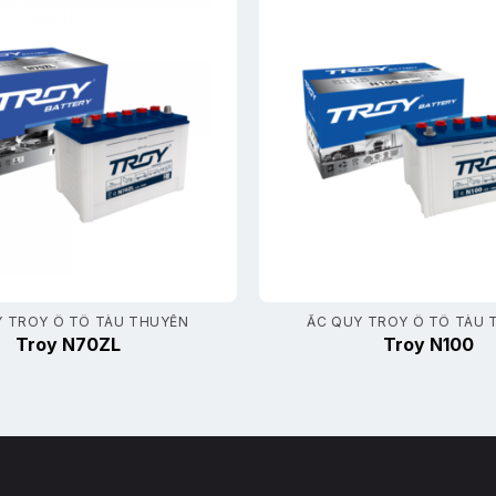
Y TROY Ô TÔ TÀU THUYỀN
ẮC QUY TROY Ô TÔ TÀU 
Troy N70ZL
Troy N100