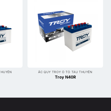
THUYỀN
ẮC QUY TROY Ô TÔ TÀU THUYỀN
Troy N40R