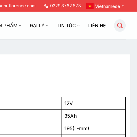
eni-florence.com
0229.3762.678
Vietnamese
▼
N PHẨM
ĐẠI LÝ
TIN TỨC
LIÊN HỆ
12V
35Ah
195(L-mm)