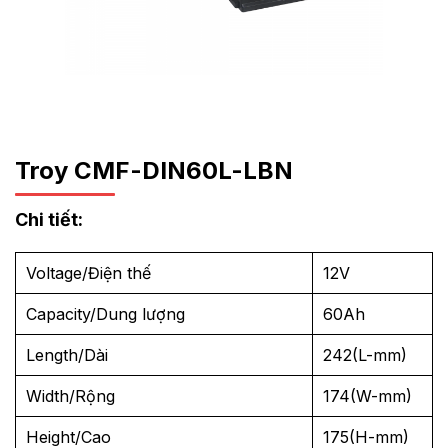
Troy CMF-DIN60L-LBN
Chi tiết:
Voltage/Điện thế
12V
Capacity/Dung lượng
60Ah
Length/Dài
242(L-mm)
Width/Rộng
174(W-mm)
Height/Cao
175(H-mm)