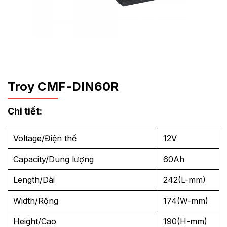
Troy CMF-DIN60R
Chi tiết:
Voltage/Điện thế
12V
Capacity/Dung lượng
60Ah
Length/Dài
242(L-mm)
Width/Rộng
174(W-mm)
Height/Cao
190(H-mm)