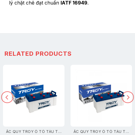
lý chặt chẽ đạt chuẩn
IATF 16949
.
RELATED PRODUCTS
ẮC QUY TROY Ô TÔ TÀU THUYỀN
ẮC QUY TROY Ô TÔ TÀU THUYỀN