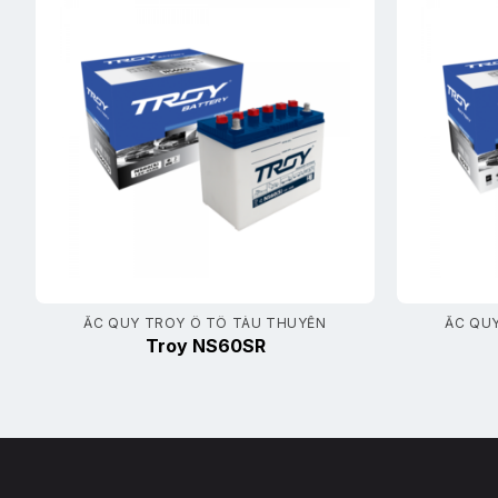
ẮC QUY TROY Ô TÔ TÀU THUYỀN
ẮC QU
Troy NS60SR