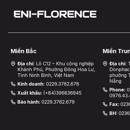
Miền Bắc
Miền Tru
Địa chỉ:
Lô C12 – Khu công nghiệp
Địa chỉ:
T
Khánh Phú, Phường Đông Hoa Lư,
Donphaco
Tỉnh Ninh Bình, Việt Nam
phường 
Nẵng
Kinh doanh:
0229.3762.678
Phone:
0
Xuất khẩu:
(+84)396836945
0976.43.
Bảo hành:
0229.3762.679
Fax:
023
BH:
0236