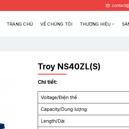
contact@
TRANG CHỦ
VỀ CHÚNG TÔI
THƯƠNG HIỆU
SẢ
Troy NS40ZL(S)
Chi tiết:
Voltage/Điện thế
Capacity/Dung lượng
Length/Dài