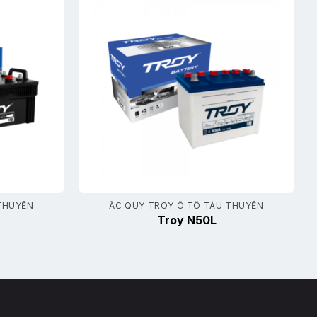
THUYỀN
ẮC QUY TROY Ô TÔ TÀU THUYỀN
Troy N50L