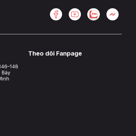
Theo dõi Fanpage
146–148
 Bảy
Minh