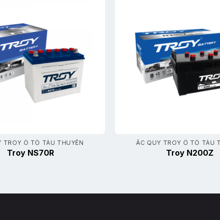
Y TROY Ô TÔ TÀU THUYỀN
ẮC QUY TROY Ô TÔ TÀU 
Troy NS70R
Troy N200Z