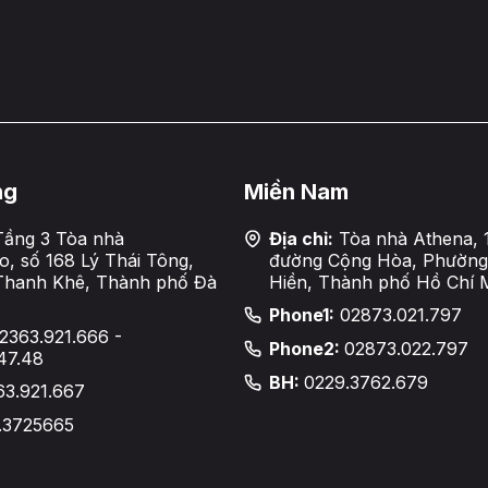
ng
Miền Nam
ầng 3 Tòa nhà
Địa chỉ:
Tòa nhà Athena, 
, số 168 Lý Thái Tông,
đường Cộng Hòa, Phường
Thanh Khê, Thành phố Đà
Hiền, Thành phố Hồ Chí 
Phone1:
02873.021.797
2363.921.666 -
Phone2:
02873.022.797
47.48
BH:
0229.3762.679
63.921.667
.3725665