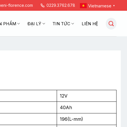
eni-florence.com
0229.3762.678
Vietnamese
▼
N PHẨM
ĐẠI LÝ
TIN TỨC
LIÊN HỆ
12V
40Ah
196(L-mm)